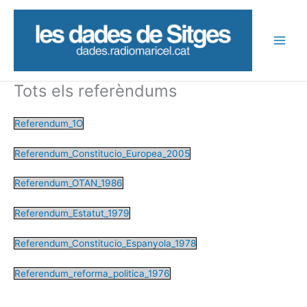
Vés
al
contingut
Tots els referèndums
Referendum_1O
Referendum_Constitucio_Europea_2005
Referendum_OTAN_1986
Referendum_Estatut_1979
Referendum_Constitucio_Espanyola_1978
Referendum_reforma_politica_1976